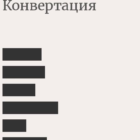
Конвертация
сколько
мужчин
может
обслужить
одна