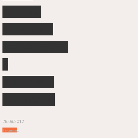
греться
выходные
транзисторы
в
усилителе
мощности
28.08.2012
..
Техника