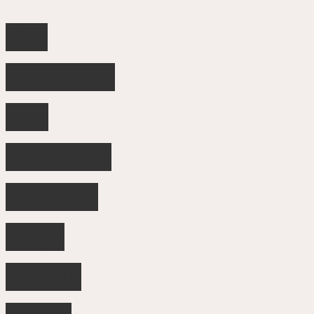
Как
обмануть
или
отмотать
счетчик
воды
СГВ-15