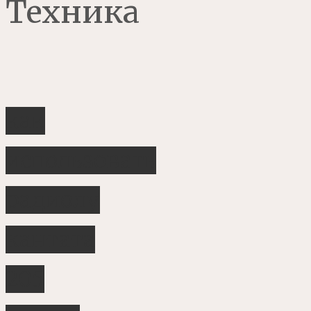
Техника
как
использовать
радиолу
кантата
205